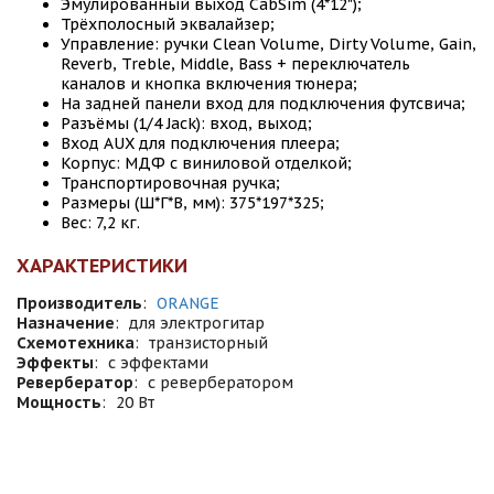
Эмулированный выход CabSim (4*12");
Трёхполосный эквалайзер;
Управление: ручки Clean Volume, Dirty Volume, Gain,
Reverb, Treble, Middle, Bass + переключатель
каналов и кнопка включения тюнера;
На задней панели вход для подключения футсвича;
Разъёмы (1/4 Jack): вход, выход;
Вход AUX для подключения плеера;
Корпус: МДФ с виниловой отделкой;
Транспортировочная ручка;
Размеры (Ш*Г*В, мм): 375*197*325;
Вес: 7,2 кг.
ХАРАКТЕРИСТИКИ
Производитель
:
ORANGE
Назначение
:
для электрогитар
Схемотехника
:
транзисторный
Эффекты
:
с эффектами
Ревербератор
:
с ревербератором
Мощность
:
20 Вт