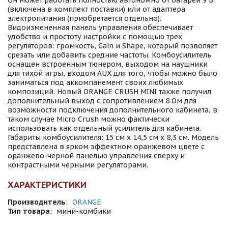
Он может работать полностью автономно от батареи 9 В
(включена в комплект поставки) или от адаптера
электропитания (приобретается отдельно).
Видоизмененная панель управления обеспечивает
удобство и простоту настройки с помощью трех
регуляторов: громкость, Gain и Shape, который позволяет
срезать или добавить средние частоты. Комбоусилитель
оснащен встроенным тюнером, выходом на наушники
для тихой игры, входом AUX для того, чтобы можно было
заниматься под аккомпанемент своих любимых
композиций. Новый ORANGE CRUSH MINI также получил
дополнительный выход с сопротивлением 8 Ом для
возможности подключения дополнительного кабинета, в
таком случае Micro Crush можно фактически
использовать как отдельный усилитель для кабинета.
Габариты комбоусилителя: 15 см х 14,5 см х 8,3 см. Модель
представлена в ярком эффектном оранжевом цвете с
оранжево-черной панелью управления сверху и
контрастными черными регуляторами.
ХАРАКТЕРИСТИКИ
Производитель
:
ORANGE
Тип товара
:
мини-комбики