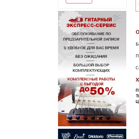
Б
П
С
П
Т
Ц