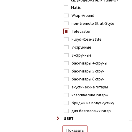
струнодержатели Tune-O-
Matic
Wrap-Around
non-tremolo Strat-Style
Telecaster
Floyd-Rose-Style
7-струнные
8-струнные
бас-гитары 4 струны
бас-гитары 5 струн
бас-гитары 6 струн
акустические гитары
классические гитары
бриджи на полуакустику
для безголовых гитар
ЦВЕТ