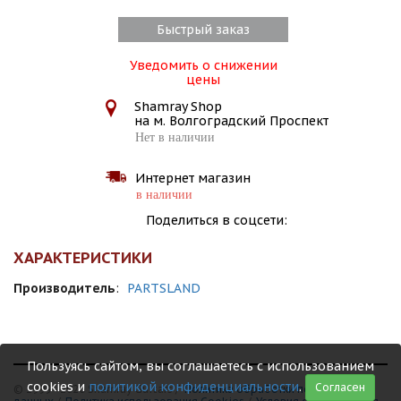
Быстрый заказ
Уведомить о снижении
цены
Shamray Shop
на м. Волгоградский Проспект
Нет в наличии
Интернет магазин
в наличии
Поделиться в соцсети:
ХАРАКТЕРИСТИКИ
Производитель
:
PARTSLAND
Пользуясь сайтом, вы соглашаетесь с использованием
cookies и
политикой конфиденциальности
.
Согласен
© 1999 - 2026 Shamray Guitars /
Политика обработки персональных