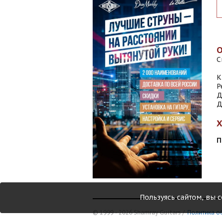
С
К
Р
Д
Д
П
Пользуясь сайтом, вы 
© 1999 - 2026 Shamray Guitars /
Политика о