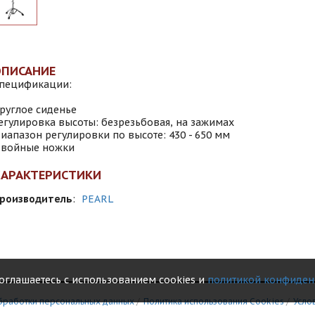
ОПИСАНИЕ
пецификации:
руглое сиденье
егулировка высоты: безрезьбовая, на зажимах
иапазон регулировки по высоте: 430 - 650 мм
войные ножки
ХАРАКТЕРИСТИКИ
роизводитель
:
PEARL
соглашаетесь с использованием cookies и
политикой конфиден
бработки персональных данных
/
Политика использования Сookies
/
Усло