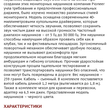
создании этих мониторных наушников компания Pioneer
учла требования и предпочтения профессиональных
диджеев, было изучено множество различных стилей
мониторинга. Модель оснащена современными 40-
миллиметровыми купольными драйверами, которые
обеспечивают четкость звучания, позволяют сохранить
звук чистым даже на высокой громкости. Частотный
диапазон наушников – от 5 Гц до 30 000 Гц. Эти наушники
способны наилучшим образом проявить себя как в
клубах, так и на фестивальных площадках. Эргономичный
поворотный механизм обеспечивает удобную посадку,
наушники не вызывают дискомфорта при
продолжительном ношении благодаря мягким
амбушюрам и гибкому оголовью. Прочная ударостойкая
конструкция прошла тщательное тестирование и
позволяет транспортировать наушники без опасений, что
они могут быть повреждены в дороге. Вес наушников –
259 грамм. Кабель – съемный. В комплекте поставляется
витой кабель длиной 1,2 метра (вытягивается до 1,8 м.).
Также в комплекте чехол для хранения и перевозки,
адаптер на 6,3 мм джек. Представленная модель
наушников – черного цвета.
ХАРАКТЕРИСТИКИ