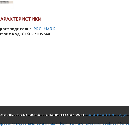
ХАРАКТЕРИСТИКИ
роизводитель
:
PRO-MARK
трих код
:
616022103744
соглашаетесь с использованием cookies и
политикой конфиден
бработки персональных данных
/
Политика использования Сookies
/
Усло