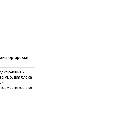
транспортировки
 подключения к
ed PD5, для блока
ой
совместимостью)