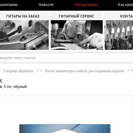
 компании
Новости
Распродажа
Как купи
ГИТАРЫ НА ЗАКАЗ
ГИТАРНЫЙ СЕРВИС
КОНТ
Гитарная обработка
Патчи, коннекторы и кабели для соединения педалей
K
, 5 см, чёрный