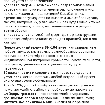
планируется ее перемещение.
Удобство сборки и возможность подстройки:
малый
барабан и три тома могут менять расположение и угол
наклона исходя из предпочтений барабанщика.
Крепления регулируются по высоте и имеют блокировку,
так что, настроив их, у вас каждый раз будет одно и то же
расположение ударных, что значительно сокращает
время сборки.
Универсальность
: удобный форм-фактор конструкции
позволяет собрать установку как для правшей, так и для
левшей.
Перкуссионный модуль SM-104
имеет как стандартные
наборы звуков, так и самые разнообразные варианты
перкуссии - 346 тембров с возможностью
индивидуальной настройки громкости, чувствительности,
панорамы, динамического диапазона и других
параметров.
30 классических и современных пресетов ударных
установок
: легко настроить любой встроенный пресет
или создать свой собственный;
Яркий LCD-дисплей:
отображает текущие настройки и
помогает удобно выбирать необходимые параметры;
Фейдеры громкости
: позволяют удобно управлять
громкостью пэдов и тарелок одним движением руки;
Интуитивно понятное меню:
кнопки выбора типа