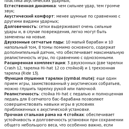
пластика акустических ударных;
Естественная динамика
: чем сильнее удар, тем громче
звук;
Акустический комфорт:
менее шумные по сравнению с
другими видами ударных;
Долговечность:
сетки выдерживают очень сильные
удары и, в случае повреждения, легко могут быть
заменены на новые.
Двухзонные сетчатые пэды:
10 малый барабан и 10
напольный том, 8 томы помимо основного, содержат
дополнительный датчик, что обеспечивает максимальную
реалистичность игры, по сравнению с однозонными.
Расширенная комплектация:
3 двухзонных (две тарелки
Crash 12, тарелка Hi-hat 12 со стойкой) и 1 трехзонная
тарелка (Ride 13).
Функция глушения тарелки (cymbal mute):
еще один
прием игры, заимствованный у акустических собратьев,
можно глушить тарелку рукой или палочкой.
Реалистичность
: стойка Hi-hat с педалью и полноценная
педаль для 8 сетчатого бас-барабана позволяют
совершенствовать навыки игры в условиях
приближенных к акустической установке.
Прочная стальная рама на 4 стойках
: обеспечивает
устойчивость и долговечность установки при сохранении
общего небольшого веса, что особенно важно, если