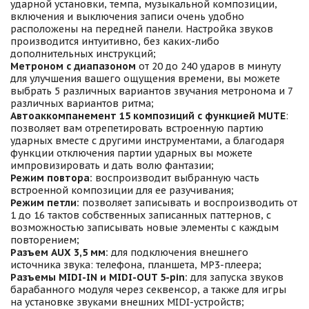
ударной установки, темпа, музыкальной композиции,
включения и выключения записи очень удобно
расположены на передней панели. Настройка звуков
производится интуитивно, без каких-либо
дополнительных инструкций;
Метроном с диапазоном
от 20 до 240 ударов в минуту
для улучшения вашего ощущения времени, вы можете
выбрать 5 различных вариантов звучания метронома и 7
различных вариантов ритма;
Автоаккомпанемент 15 композиций с функцией MUTE
:
позволяет вам отрепетировать встроенную партию
ударных вместе с другими инструментами, а благодаря
функции отключения партии ударных вы можете
импровизировать и дать волю фантазии;
Режим повтора:
воспроизводит выбранную часть
встроенной композиции для ее разучивания;
Режим петли:
позволяет записывать и воспроизводить от
1 до 16 тактов собственных записанных паттернов, с
возможностью записывать новые элементы с каждым
повторением;
Разъем AUX 3,5 мм:
для подключения внешнего
источника звука: телефона, планшета, MP3-плеера;
Разъемы MIDI-IN и MIDI-OUT 5-pin:
для запуска звуков
барабанного модуля через секвенсор, а также для игры
на установке звуками внешних MIDI-устройств;