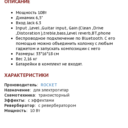
ОПИСАНИЕ
Мощность 10Вт
Динамик 6,5"
Вход Jack 6.3
Input ,Level ,Guitar input, Gain (Clean ,Drive
,Distoration ),treble,bass,Level reverb,BT,phone
беспроводное подключение по Bluetooth. С его
помощью можно объединить колонку с любым
гаджетом и запускать композиции с него
Размеры: 33*16*18 см
Вес 2,16 кг
Батарейки в комплект не входят.
ХАРАКТЕРИСТИКИ
Производитель
:
ROCKET
Назначение
:
для электрогитар
Схемотехника
:
транзисторный
Эффекты
:
с эффектами
Ревербератор
:
с ревербератором
Мощность
:
10 Вт