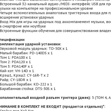
 Встроенный 32-канальный аудио-/MIDI- интерфейс USB для п
узыки на компьютере на профессиональном уровне
 Четыре вспомогательных аналоговых триггерных входа для п
асширения установки ударных
 Вход Mix для игры на ударных под аккомпанемент музыки, в
а смартфоне или ноутбуке
 Встроенные функции обучения для совершенствования влад
пецификации
омплектация ударной установки:
 Звуковой модуль ударных: TD-50X x 1
 Малый барабан: PD-140DS x 1
 Том 1: PDA100 x 1
 Том 2: PDA120 x 1
 Том 3: PDA140F x 1
 Хай-хэт: VH-14D x 1
 Крэш1, Крэш2: CY-16R-T x 2
 Райд: CY-18DR x 1
 Большой барабан: KD-222 x 1
 Барабанная стойка: DTS-30S x 1
ополнительный входной разъем триггера (джек):
5 (TOM 4, A
НИМАНИЕ В КОМПЛЕКТ НЕ ВХОДИТ (продается отдельно)*: