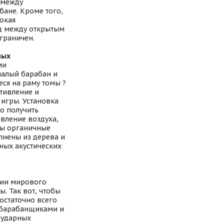
 между
ане. Кроме того,
сокая
од между открытым
граничен.
ных
ми
малый барабан и
ся на раму томы ?
тивление и
 игры. Установка
о получить
ивление воздуха,
ры органичные
лнены из дерева и
ных акустических
дии мирового
. Так вот, чтобы
остаточно всего
 барабанщиками и
 ударных