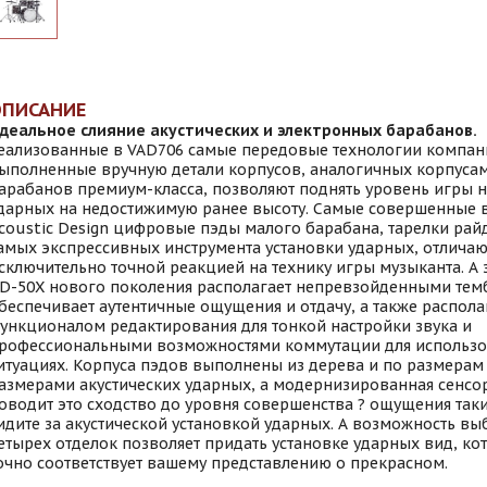
ОПИСАНИЕ
деальное слияние акустических и электронных барабанов.
еализованные в VAD706 самые передовые технологии компани
ыполненные вручную детали корпусов, аналогичных корпусам
арабанов премиум-класса, позволяют поднять уровень игры 
дарных на недостижимую ранее высоту. Самые совершенные 
coustic Design цифровые пэды малого барабана, тарелки райд 
амых экспрессивных инструмента установки ударных, отличаю
сключительно точной реакцией на технику игры музыканта. А
D-50X нового поколения располагает непревзойденными тем
беспечивает аутентичные ощущения и отдачу, а также распо
ункционалом редактирования для тонкой настройки звука и
рофессиональными возможностями коммутации для использо
итуациях. Корпуса пэдов выполнены из дерева и по размерам
азмерами акустических ударных, а модернизированная сенсо
оводит это сходство до уровня совершенства ? ощущения таки
идите за акустической установкой ударных. А возможность вы
етырех отделок позволяет придать установке ударных вид, к
очно соответствует вашему представлению о прекрасном.