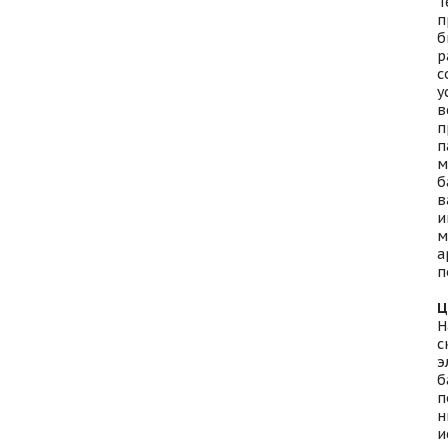
Т
п
б
р
с
у
в
п
п
м
б
в
и
м
а
п
Ц
Н
с
э
б
п
н
и