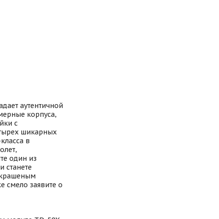
адает аутентичной
мерные корпуса,
йки с
тырех шикарных
класса в
олет,
те один из
 и станете
 крашеным
 смело заявите о