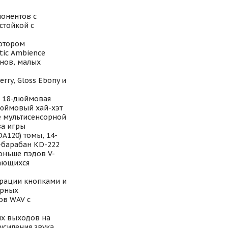
понентов с
стойкой с
котором
tic Ambience
анов, малых
rry, Gloss Ebony и
 18-дюймовая
дюймовый хай-хэт
е мультисенсорной
ва игры
A120) томы, 14-
-барабан KD-222
оньше пэдов V-
чающихся
рации кнопками и
арных
ов WAV с
ых выходов на
усиления звука