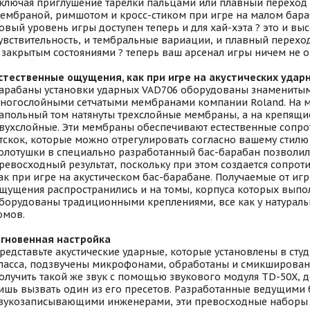
ключая приглушение тарелки пальцами или плавный переход
ембраной, римшотом и кросс-стиком при игре на малом бараб
овый уровень игры доступен теперь и для хай-хэта ? это и вы
увствительность, и тембральные вариации, и плавный перех
 закрытым состояниями ? теперь ваш арсенал игры ничем не о
стественные ощущения, как при игре на акустических удар
арабаны установки ударных VAD706 оборудованы знамениты
ногослойными сетчатыми мембранами компании Roland. На 
апольный том натянуты трехслойные мембраны, а на крепящие
вухслойные. Эти мембраны обеспечивают естественные сопро
тскок, которые можно отрегулировать согласно вашему стилю
олотушки в специально разработанный бас-барабан позволил
ревосходный результат, поскольку при этом создается сопрот
ак при игре на акустическом бас-барабане. Получаемые от иг
щущения распространились и на томы, корпуса которых выпо
борудованы традиционными креплениями, все как у натураль
омов.
гновенная настройка
редставьте акустические ударные, которые установлены в сту
ласса, подзвучены микрофонами, обработаны и смикшированы
олучить такой же звук с помощью звукового модуля TD-50Х, д
ишь вызвать один из его пресетов. Разработанные ведущими
вукозаписывающими инженерами, эти превосходные наборы