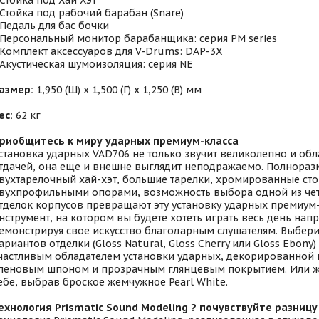
 Стойка под Хай Хэт
 Стойка под рабочий барабан (Snare)
 Педаль для бас бочки
 Персональный монитор барабанщика: серия PM series
 Комплект аксессуаров для V-Drums: DAP-3X
 Акустическая шумоизоляция: серия NE
азмер:
1,950 (Ш) x 1,500 (Г) x 1,250 (В) мм
ес:
62 кг
риобщитесь к миру ударных премиум-класса
становка ударных VAD706 не только звучит великолепно и обл
тдачей, она еще и внешне выглядит неподражаемо. Полнораз
вухтарелочный хай-хэт, большие тарелки, хромированные сто
вухпрофильными опорами, возможность выбора одной из че
тделок корпусов превращают эту установку ударных премиум-
нструмент, на котором вы будете хотеть играть весь день напр
емонстрируя свое искусство благодарным слушателям. Выбери
ариантов отделки (Gloss Natural, Gloss Cherry или Gloss Ebony)
частливым обладателем установки ударных, декорированной
леновым шпоном и прозрачным глянцевым покрытием. Или же
ебе, выбрав броское жемчужное Pearl White.
ехнология Prismatic Sound Modeling ? почувствуйте разницу