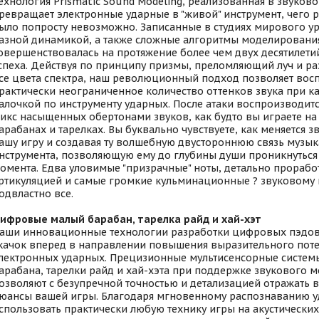
ехнология Prismatic Sound Modeling, реализованная в звуков
ревращает электронные ударные в "живой" инструмент, чего 
ыло попросту невозможно. Записанные в студиях мирового у
азной динамикой, а также сложные алгоритмы моделирования
овершенствовалась на протяжение более чем двух десятилетий
спеха. Действуя по принципу призмы, преломляющий луч и р
се цвета спектра, наш революционный подход позволяет вос
рактически неограниченное количество оттенков звука при к
алочкой по инструменту ударных. После атаки воспроизводи
икс насыщенных обертонами звуков, как будто вы играете на
арабанах и тарелках. Вы буквально чувствуете, как меняется зв
ашу игру и создавая ту волшебную двустороннюю связь музык
нструмента, позволяющую ему до глубины души проникнутьс
омента. Едва уловимые "призрачные" ноты, детально прорабо
ртикуляцией и самые громкие кульминационные ? звуковому
одвластно все.
ифровые малый барабан, тарелка райд и хай-хэт
аши инновационные технологии разработки цифровых пэдов
качок вперед в направлении повышения выразительного пот
лектронных ударных. Прецизионные мультисенсорные систем
арабана, тарелки райд и хай-хэта при поддержке звукового 
озволяют с безупречной точностью и детализацией отражать 
юансы вашей игры. Благодаря мгновенному распознаванию 
спользовать практически любую технику игры на акустических