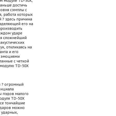
ом модуле TD-50Х,
раньше достичь
ровня сэмплы с
, работа которых
 ? здесь причина
азделяющей его на
производить
аждом ударе
тся сложнейший
 акустических
ук, откликаясь на
анта и его
я эмоциями
танные с четкой
 модулю TD-50Х
 ? огромный
енциала
ы пэдов малого
модуля TD-50Х
все тончайшие
ударов можно
 ударных,