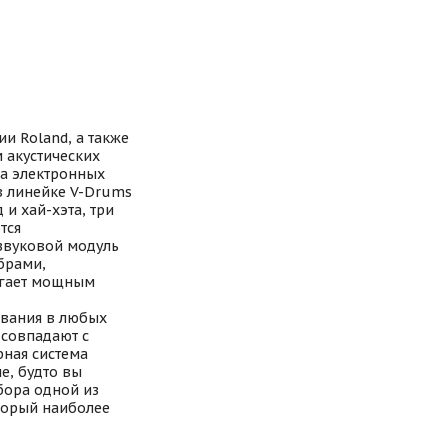
и Roland, а также
 акустических
на электронных
в линейке V-Drums
и хай-хэта, три
тся
 звуковой модуль
брами,
лагает мощным
вания в любых
 совпадают с
рная система
е, будто вы
бора одной из
оторый наиболее