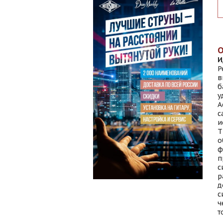
И
Р
в
б
у
A
с
и
T
о
ф
п
с
р
д
с
ч
т