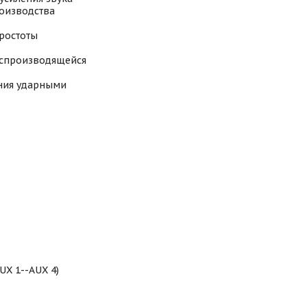
роизводства
ростоты
оспроизводящейся
ения ударными
UX 1--AUX 4)