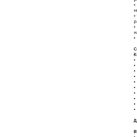
•
м
•
р
•
н
•
С
К
•
•
•
•
•
•
•
•
•
•
Д
В