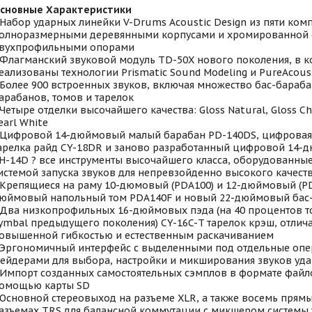
сновные Характеристики
 Набор ударных линейки V-Drums Acoustic Design из пяти ком
олноразмерными деревянными корпусами и хромированной 
вухпрофильными опорами
 Флагманский звуковой модуль TD-50Х нового поколения, в 
еализованы технологии Prismatic Sound Modeling и PureAcous
 Более 900 встроенных звуков, включая множество бас-бараб
арабанов, томов и тарелок
 Четыре отделки высочайшего качества: Gloss Natural, Gloss Che
earl White
 Цифровой 14-дюймовый малый барабан PD-140DS, цифровая
арелка райд CY-18DR и заново разработанный цифровой 14-
H-14D ? все инструменты высочайшего класса, оборудованны
истемой запуска звуков для непревзойденно высокого качест
 Крепящиеся на раму 10-дюмовый (PDA100) и 12-дюймовый (PD
юймовый напольный том PDA140F и новый 22-дюймовый бас
 Два низкопрофильных 16-дюймовых пэда (на 40 процентов т
ymbal предыдущего поколения) CY-16C-T тарелок крэш, отли
овышенной гибкостью и естественным раскачиванием
 Эргономичный интерфейс с выделенными под отдельные опе
ейдерами для выбора, настройки и микширования звуков уд
 Импорт созданных самостоятельных сэмплов в формате файл
омощью карты SD
 Основной стереовыход на разъеме XLR, а также восемь прям
азъемах TRS для балансной коммутации с микшером системы 