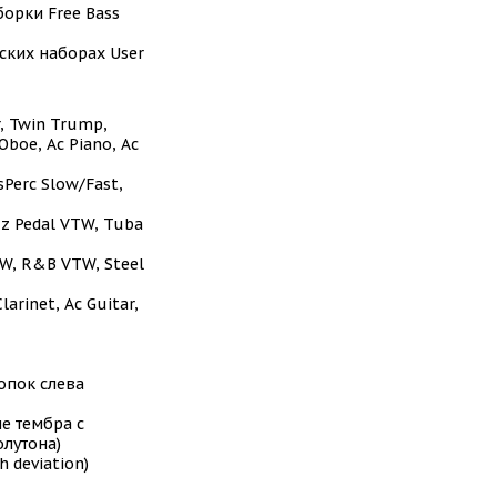
борки Free Bass
ьских наборах User
r, Twin Trump,
Oboe, Ac Piano, Ac
sPerc Slow/Fast,
zz Pedal VTW, Tuba
TW, R&B VTW, Steel
arinet, Ac Guitar,
опок слева
е тембра с
олутона)
 deviation)