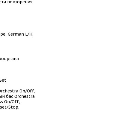
ости повторения
rope, German L/H,
рооргана
Set
chestra On/Off,
ый бас Orchestra
s On/Off,
set/Stop,