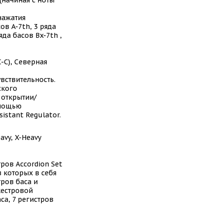
(начиная с ноты
нажатия
ов A-7th, 3 ряда
яда басов Bx-7th ,
C-C), Северная
вствительность.
ского
 открытии/
омощью
istant Regulator.
eavy, X-Heavy
ров Accordion Set
з которых в себя
тров баса и
кестровой
са, 7 регистров