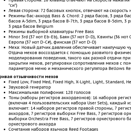
Правая сторона: 26 клавиш отвечают на скорость нажатия 
"си")
Левая сторона: 72 басовых кнопок, отвечают на скорость 
Режимы бас-аккорд Bass & Chord: 2 ряда басов, 3 ряда бас
басов A-5dim, 3 ряда басов B-7th, 3 ряда басов B-5dim, 3 р
3 ряда басов Belgium
Режимы выборной клавиатуры Free Bass
Minor 3rd (37 нот Eb-Eb), Баян (37 нот D-D), Квинты (36 нот 
Европа (37 нот D-C#), финская (37 нот D-D)
Меха: Новый датчик давления обеспечивает наилучшую чу
Отдача мехов воссоздается с помощью развитого физиче
моделирования поведения, такого как разной отдачи при
закрытии мехов, регулировки сопротивления мехов с п
параметров меню и механического регулятора Bellows Res
ривая отзывчивости мехов
Fixed Low, Fixed Med, Fixed High, X-Light, Light, Standard, H
Звуковой генератор
Максимальная полифония: 128 голосов
Тоны (наборы регистров аккордеонов): 16 наборов регист
(включая 4 пользовательских набора User Sets), каждый и
включает: 14 наборов регистров правой стороны, 7 регис
аккордов, 7 регистров выборки Free Bass, 7 регистров ор
выборки Orchestra Free Bass, 7 регистров оркестрового ба
оркестрового аккорда
Сочетания наборов язычков Reed Footages