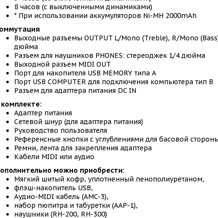
8 часов (с выключенными динамиками)
* При использовании аккумуляторов Ni-MH 2000mAh
оммутация
Выходные разъемы OUTPUT L/Mono (Treble), R/Mono (Bass)
дюйма
Разъем для наушников PHONES: стереоджек 1/4 дюйма
Выходной разъем MIDI OUT
Порт для накопителя USB MEMORY типа A
Порт USB COMPUTER для подключения компьютера тип B
Разъем для адаптера питания DC IN
 комплекте:
Адаптер питания
Сетевой шнур (для адаптера питания)
Руководство пользователя
Референсные кнопки с углублениями для басовой сторон
Ремни, лента для закрепления адаптера
Кабели MIDI или аудио
ополнительно можно приобрести:
Мягкий шитый кофр, уплотненный пенополиуретаном,
флэш-накопитель USB,
Аудио-MIDI кабель (AMC-3),
набор пюпитра и табуретки (AAP-1),
наушники (RH-200, RH-300)