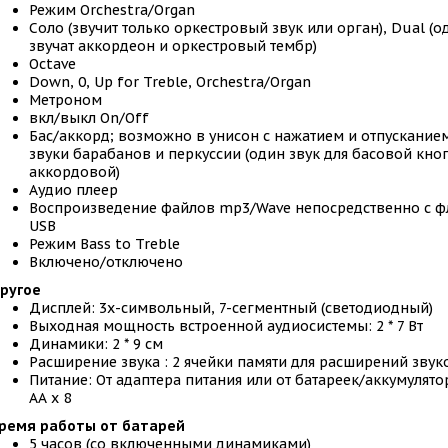
Режим Orchestra/Organ
Соло (звучит только оркестровый звук или орган), Dual 
звучат аккордеон и оркестровый тембр)
Octave
Down, 0, Up for Treble, Orchestra/Organ
Метроном
вкл/выкл On/Off
Бас/аккорд; возможно в унисон с нажатием и отпускание
звуки барабанов и перкуссии (один звук для басовой кноп
аккордовой)
Аудио плеер
Воспроизведение файлов mp3/Wave непосредственно с ф
USB
Режим Bass to Treble
Включено/отключено
ругое
Дисплей: 3х-символьный, 7-сегментный (светодиодный)
Выходная мощность встроенной аудиосистемы: 2 * 7 Вт
Динамики: 2 * 9 см
Расширение звука : 2 ячейки памяти для расширений зву
Питание: От адаптера питания или от батареек/аккумулято
АА x 8
ремя работы от батарей
5 часов (со включенными динамиками)