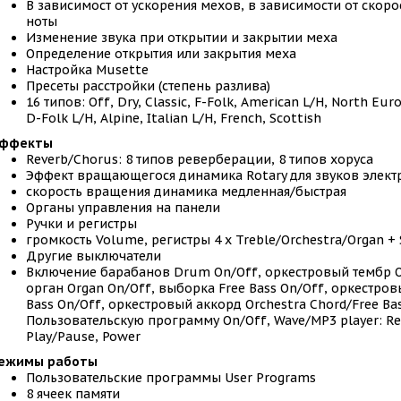
В зависимост от ускорения мехов, в зависимости от скор
ноты
Изменение звука при открытии и закрытии меха
Определение открытия или закрытия меха
Настройка Musette
Пресеты расстройки (степень разлива)
16 типов: Off, Dry, Classic, F-Folk, American L/H, North Eu
D-Folk L/H, Alpine, Italian L/H, French, Scottish
ффекты
Reverb/Chorus: 8 типов реверберации, 8 типов хоруса
Эффект вращающегося динамика Rotary для звуков элект
скорость вращения динамика медленная/быстрая
Органы управления на панели
Ручки и регистры
громкость Volume, регистры 4 x Treble/Orchestra/Organ + 
Другие выключатели
Включение барабанов Drum On/Off, оркестровый тембр Or
орган Organ On/Off, выборка Free Bass On/Off, оркестров
Bass On/Off, оркестровый аккорд Orchestra Chord/Free Bas
Пользовательскую программу On/Off, Wave/MP3 player: Re
Play/Pause, Power
ежимы работы
Пользовательские программы User Programs
8 ячеек памяти