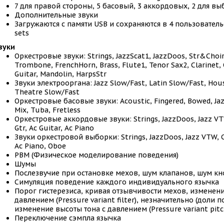
7 для правой стороны, 5 басовый, 3 аккордовых, 2 для вы
Дополнительные звуки
Загружаются с памяти USB и сохраняются в 4 пользовател
sets
вуки
Оркестровые звуки: Strings, JazzScat1, JazzDoos, Str&Choi
Trombone, FrenchHorn, Brass, Flute1, Tenor Sax2, Clarinet, 
Guitar, Mandolin, HarpsStr
Звуки электрооргана: Jazz Slow/Fast, Latin Slow/Fast, Hou
Theatre Slow/Fast
Оркестровые басовые звуки: Acoustic, Fingered, Bowed, Ja
Mix, Tuba, Fretless
Оркестровые аккордовые звуки: Strings, JazzDoos, Jazz V
Gtr, Ac Guitar, Ac Piano
Звуки оркестровой выборки: Strings, JazzDoos, Jazz VTW, Cl
Ac Piano, Oboe
PBM (Физическое моделирование поведения)
Шумы
Послезвучие при остановке мехов, шум клапанов, шум кн
Симуляция поведение каждого индивидуального язычка
Порог гистерезиса, кривая отзывчивости мехов, изменени
давлением (Pressure variant filter), незначительно (доли п
изменение высоты тона с давлением (Pressure variant pitch
Переключение сэмпла язычка