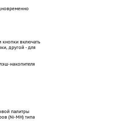
(одновременно
м кнопки включать
ки, другой - для
лэш-накопителя
ковой палитры
ров (Ni-MH) типа