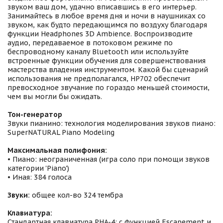
звуком ваш дом, удачно вписавшись в его интерьер.
Занимайтесь в любое время дня и ночи в наушниках со
звуком, как будто передающимся по воздуху благодаря
функции Headphones 3D Ambience. Воспроизводите
аудио, передаваемое в потоковом режиме по
беспроводному каналу Bluetooth или используйте
встроенные функции обучения для совершенствования
мастерства владения инструментом. Какой бы сценарий
использования не предполагался, HP702 обеспечит
превосходное звучание по гораздо меньшей стоимости,
чем вы могли бы ожидать.
Тон-генератор
Звуки пианино: технология моделирования звуков пиано:
SuperNATURAL Piano Modeling
Максимальная полифония:
• Пиано: неограниченная (игра соло при помощи звуков
категории 'Piano')
• Иная: 384 голоса
Звуки:
общее кол-во 324 тембра
Клавиатура:
Стандартная клавиатура PHA-4: с функцией Escapement и