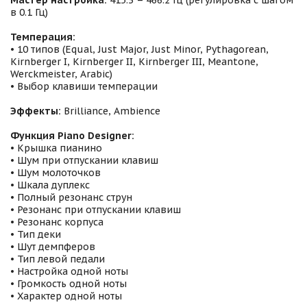
Мастер настройка:
415.3 – 466.2 Гц (регулировка с шагом
в 0.1 Гц)
Темперация:
• 10 типов (Equal, Just Major, Just Minor, Pythagorean,
Kirnberger I, Kirnberger II, Kirnberger III, Meantone,
Werckmeister, Arabic)
• Выбор клавиши темперации
Эффекты:
Brilliance, Ambience
Функция Piano Designer:
• Крышка пианино
• Шум при отпускании клавиш
• Шум молоточков
• Шкала дуплекс
• Полный резонанс струн
• Резонанс при отпускании клавиш
• Резонанс корпуса
• Тип деки
• Шут демпферов
• Тип левой педали
• Настройка одной ноты
• Громкость одной ноты
• Характер одной ноты