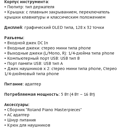
Корпус инструмента:
• Пюпитр: тип держателя
• Крышка: с плавным закрыванием, переключатель
крышки клавиатуры и классическим положением
Дисплей:
графический OLED типа, 128 x 32 точки
Разъемы:
• Входной джек DC In
• Входные джеки: стерео мини типа phone
• Выходные джеки (L/Mono, R): 1/4-дюйма типа phone
• Компьютерный порт USB: USB тип B
• Порт памяти USB: USB тип A
• Джек наушников x 2: стерео мини типа phone, Стерео
1/4-дюймовый типа phone
Питание:
адаптер
Потребляемая мощность:
5 Вт (4 Вт – 16 Вт)
Аксессуары:
• Сборник "Roland Piano Masterpieces"
• AC адаптер
• Шнур питания
• Крюк для наушников