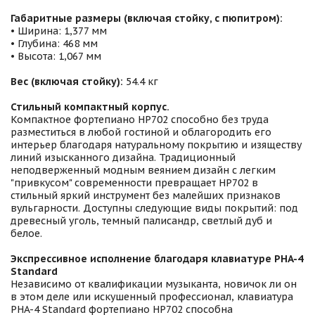
Габаритные размеры (включая стойку, с пюпитром):
• Ширина: 1,377 мм
• Глубина: 468 мм
• Высота: 1,067 мм
Вес (включая стойку):
54.4 кг
Стильный компактный корпус.
Компактное фортепиано HP702 способно без труда
разместиться в любой гостиной и облагородить его
интерьер благодаря натуральному покрытию и изяществу
линий изысканного дизайна. Традиционный
неподверженный модным веянием дизайн с легким
"привкусом" современности превращает HP702 в
стильный яркий инструмент без малейших признаков
вульгарности. Доступны следующие виды покрытий: под
древесный уголь, темный палисандр, светлый дуб и
белое.
Экспрессивное исполнение благодаря клавиатуре PHA-4
Standard
Независимо от квалификации музыканта, новичок ли он
в этом деле или искушенный профессионал, клавиатура
PHA-4 Standard фортепиано HP702 способна