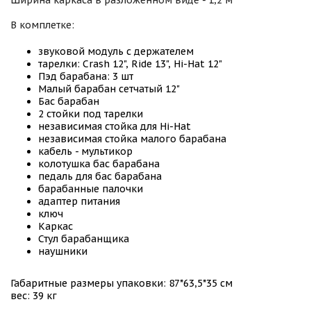
Ширина каркаса в разложенном виде - 1,2 м
В комплетке:
звуковой модуль с держателем
тарелки: Crash 12", Ride 13", Hi-Hat 12"
Пэд барабана: 3 шт
Малый барабан сетчатый 12"
Бас барабан
2 стойки под тарелки
независимая стойка для Hi-Hat
независимая стойка малого барабана
кабель - мультикор
колотушка бас барабана
педаль для бас барабана
барабанные палочки
адаптер питания
ключ
Каркас
Стул барабанщика
наушники
Габаритные размеры упаковки: 87*63,5*35 см
вес: 39 кг