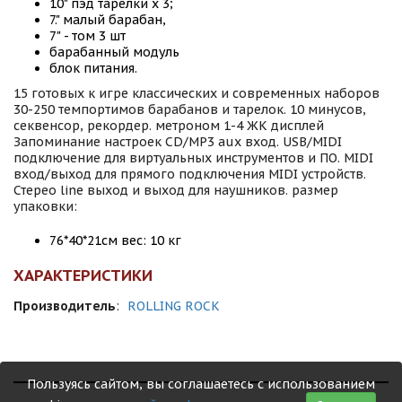
10" пэд тарелки х 3;
7." малый барабан,
7" - том 3 шт
барабанный модуль
блок питания.
15 готовых к игре классических и современных наборов
30-250 темпортимов барабанов и тарелок. 10 минусов,
секвенсор, рекордер. метроном 1-4 ЖК дисплей
Запоминание настроек CD/MP3 aux вход. USB/MIDI
подключение для виртуальных инструментов и ПО. MIDI
вход/выход для прямого подключения MIDI устройств.
Стерео line выход и выход для наушников. размер
упаковки:
76*40*21см вес: 10 кг
ХАРАКТЕРИСТИКИ
Производитель
:
ROLLING ROCK
Пользуясь сайтом, вы соглашаетесь с использованием