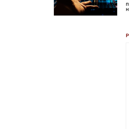
П
Н
Р