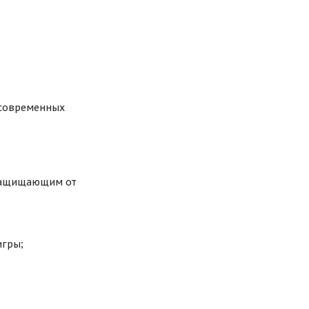
 современных
 защищающим от
игры;