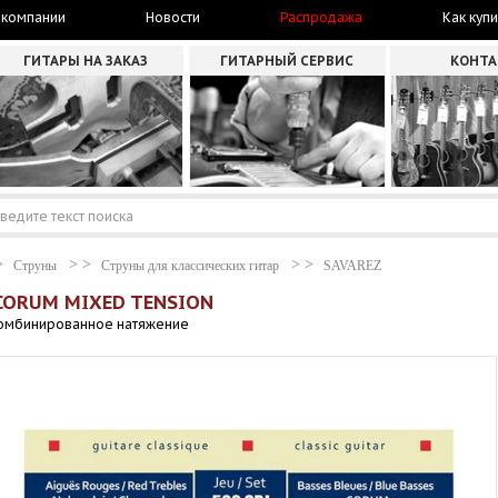
 компании
Новости
Распродажа
Как купи
ГИТАРЫ НА ЗАКАЗ
ГИТАРНЫЙ СЕРВИС
КОНТ
Струны
Струны для классических гитар
SAVAREZ
 CORUM MIXED TENSION
 комбинированное натяжение