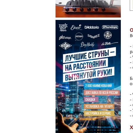
В
-
р
-
-
-
Б
о
-
-
-
-
-