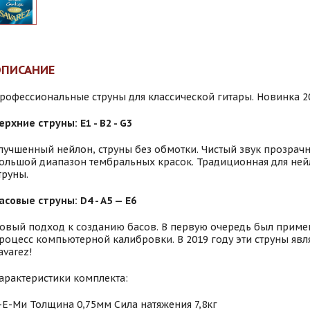
ОПИСАНИЕ
рофессиональные струны для классической гитары. Новинка 20
ерхние струны: E1 - B2 - G3
лучшенный нейлон, струны без обмотки. Чистый звук прозрачн
ольшой диапазон тембральных красок. Традиционная для не
труны.
асовые струны: D4 - A5 — E6
овый подход к созданию басов. В первую очередь был прим
роцесс компьютерной калибровки. В 2019 году эти струны яв
avarez!
арактеристики комплекта:
-E-Ми Толщина 0,75мм Сила натяжения 7,8кг