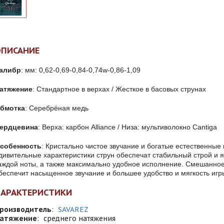
ОПИСАНИЕ
алибр
: мм: 0,62-0,69-0,84-0,74w-0,86-1,09
атяжение
: Стандартное в верхах / Жесткое в басовых струнах
бмотка
: Серебрёная медь
ердцевина
: Верха: карбон Alliance / Низа: мультиволокно Cantiga
собенность
: Кристально чистое звучание и богатые естественные
дивительные характеристики струн обеспечат стабильный строй и 
аждой ноты, а также максимально удобное исполнение. Смешанно
беспечит насыщенное звучание и большее удобство и мягкость игр
ХАРАКТЕРИСТИКИ
роизводитель
:
SAVAREZ
атяжение
:
среднего натяжения