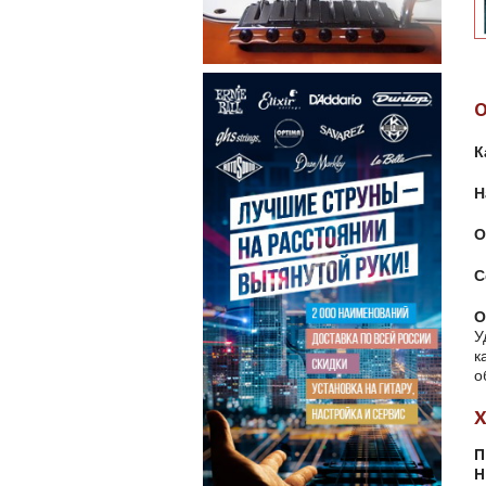
К
Н
О
С
О
У
к
о
П
Н