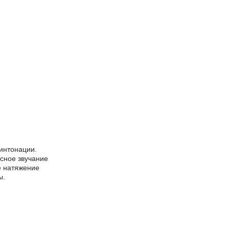
 интонации.
ясное звучание
е натяжение
ы.