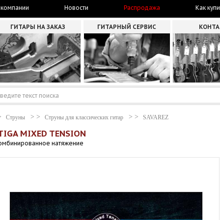
 компании
Новости
Распродажа
Как купи
ГИТАРЫ НА ЗАКАЗ
ГИТАРНЫЙ СЕРВИС
КОНТ
Струны
Струны для классических гитар
SAVAREZ
NTIGA MIXED TENSION
 комбинированное натяжение