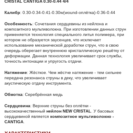
CRISTAL CANTIGA 0.30-0.44 4/4
Калибр
: 0.30-0.34-0.41-0.30w(wound-оплётка)-0.36-0.44
Особенность
: Сочетания сердцевины из нейлона и
композитного мультиволокна. При изготовлении данных струн
применяется технология специального литья полимера, при
котором не образуется заусенцев, что исключает
использование механической доработки струн, что в свою
очередь оберегает внутреннюю кристаллическую решётку от
деформации. Данная технология увеличивает срок службы,
точность интонации и упругость отдачи.
Натяжение
: Жёсткое. Чем жёстче натяжение - тем сильнее
передача резонанса струны в деку, что увеличивает
акустическую отдачу инструмента.
Обмотка
: Серебрённая медь
Сердцевина
: Верхние струны без оплётки -
высококачественный
нейлон NEW CRISTAL
. У басовых
сердцевиной является
композитное мультиволокно -
CANTIGA
.