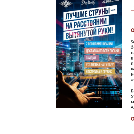
S
б
н
в
п
к
н
о
Б
5
м
А
О