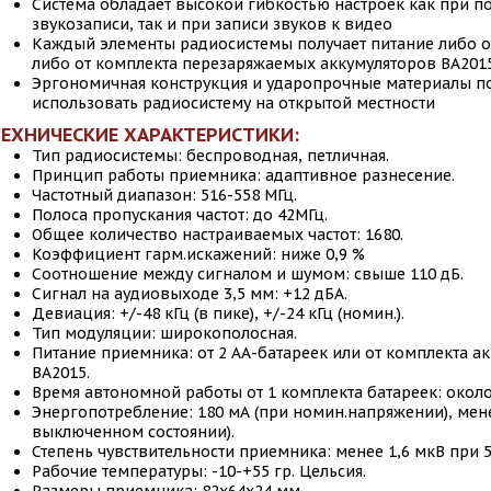
Система обладает высокой гибкостью настроек как при п
звукозаписи, так и при записи звуков к видео
Каждый элементы радиосистемы получает питание либо от
либо от комплекта перезаряжаемых аккумуляторов ВА201
Эргономичная конструкция и ударопрочные материалы п
использовать радиосистему на открытой местности
ЕХНИЧЕСКИЕ ХАРАКТЕРИСТИКИ:
Тип радиосистемы: беспроводная, петличная.
Принцип работы приемника: адаптивное разнесение.
Частотный диапазон: 516-558 МГц.
Полоса пропускания частот: до 42МГц.
Общее количество настраиваемых частот: 1680.
Коэффициент гарм.искажений: ниже 0,9 %
Соотношение между сигналом и шумом: свыше 110 дБ.
Сигнал на аудиовыходе 3,5 мм: +12 дБА.
Девиация: +/-48 кГц (в пике), +/-24 кГц (номин.).
Тип модуляции: широкополосная.
Питание приемника: от 2 АА-батареек или от комплекта а
ВА2015.
Время автономной работы от 1 комплекта батареек: около 
Энергопотребление: 180 мА (при номин.напряжении), мене
выключенном состоянии).
Степень чувствительности приемника: менее 1,6 мкВ при 5
Рабочие температуры: -10-+55 гр. Цельсия.