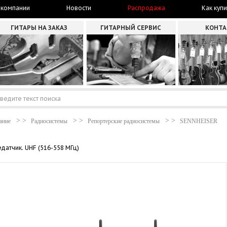
 компании
Новости
Распродажа
Как купи
ГИТАРЫ НА ЗАКАЗ
ГИТАРНЫЙ СЕРВИС
КОНТ
ание
Радиосистемы
Репортерские радиосистемы
SENNHEISER
атчик. UHF (516-558 МГц)