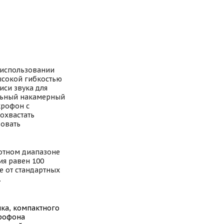
в использовании
ысокой гибкостью
иси звука для
альный накамерный
крофон с
охвастать
зовать
тотном диапазоне
ия равен 100
е от стандартных
.
ика, компактного
крофона