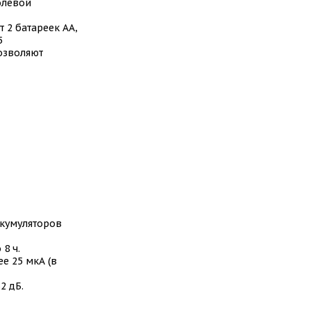
олевой
 2 батареек АА,
5
озволяют
ккумуляторов
8 ч.
е 25 мкА (в
2 дБ.