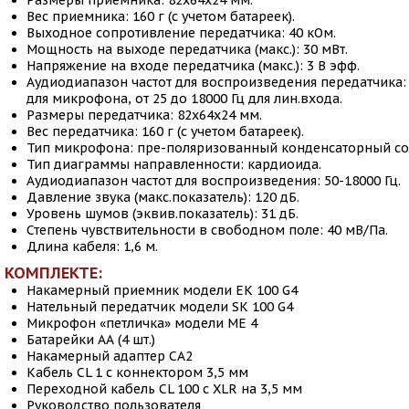
Размеры приемника: 82х64х24 мм.
Вес приемника: 160 г (с учетом батареек).
Выходное сопротивление передатчика: 40 кОм.
Мощность на выходе передатчика (макс.): 30 мВт.
Напряжение на входе передатчика (макс.): 3 В эфф.
Аудиодиапазон частот для воспроизведения передатчика: о
для микрофона, от 25 до 18000 Гц для лин.входа.
Размеры передатчика: 82х64х24 мм.
Вес передатчика: 160 г (с учетом батареек).
Тип микрофона: пре-поляризованный конденсаторный со 
Тип диаграммы направленности: кардиоида.
Аудиодиапазон частот для воспроизведения: 50-18000 Гц.
Давление звука (макс.показатель): 120 дБ.
Уровень шумов (эквив.показатель): 31 дБ.
Степень чувствительности в свободном поле: 40 мВ/Па.
Длина кабеля: 1,6 м.
 КОМПЛЕКТЕ:
Накамерный приемник модели EK 100 G4
Нательный передатчик модели SK 100 G4
Микрофон «петличка» модели ME 4
Батарейки АА (4 шт.)
Накамерный адаптер CA2
Кабель CL 1 с коннектором 3,5 мм
Переходной кабель CL 100 с XLR на 3,5 мм
Руководство пользователя