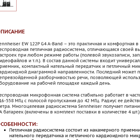
ОПИСАНИЕ
ennheiser EW 122P G4 A-Band – это практичная и комфортная 
еспроводная петличная радиосистема, отличающаяся своей в
астроек при любом режиме работы (полевой звукозаписи, зап
идеофайлов и т.п.). В состав данной системы входит универс
риемник, компактный нательный передатчик и петличный ми
ардиоидной диаграммой направленности. Последний может п
епревзойденной разборчивостью речи, позволяющей исполь
борудование на рабочей площадке каждый день.
еспроводная микрофонная система стабильно работает в час
16-558 МГц с полосой пропускания до 42 МГц. Радиус ее действ
етра. Многоцелевая радиосистема Sennheiser получает питани
А батареек (включены в комплект поставки в количестве 4 шт.)
СОБЕННОСТИ:
Петличная радиосистема состоит из накамерного приемн
нательного передатчика и петличного кардиоидного ми