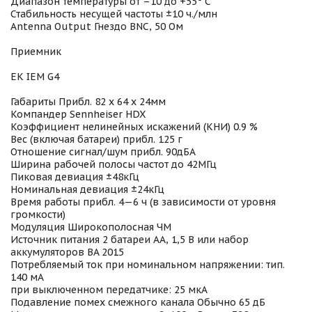
Диапазон температуры от –10 до +55° C
Стабильность несущей частоты ±10 ч./млн
Antenna Output Гнездо BNC, 50 Ом
Приемник
EK IEM G4
Габариты Прибл. 82 x 64 x 24мм
Компандер Sennheiser HDX
Коэффициент нелинейных искажений (КНИ) 0.9 %
Вес (включая батареи) прибл. 125 г
Отношение сигнал/шум прибл. 90дБА
Ширина рабочей полосы частот до 42МГц
Пиковая девиация ±48кГц
Номинальная девиация ±24кГц
Время работы прибл. 4—6 ч (в зависимости от уровня
громкости)
Модуляция Широкополосная ЧМ
Источник питания 2 батареи АА, 1,5 В или набор
аккумуляторов BA 2015
Потребляемый ток при номинальном напряжении: тип.
140 мА
при выключенном передатчике: 25 мкА
Подавление помех смежного канала Обычно 65 дБ