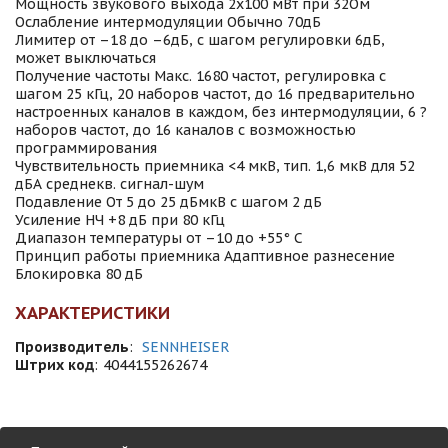
Мощность звукового выхода 2x100 мВт при 32Ом
Ослабление интермодуляции Обычно 70дБ
Лимитер от –18 до –6дБ, с шагом регулировки 6дБ,
может выключаться
Получение частоты Макс. 1680 частот, регулировка с
шагом 25 кГц, 20 наборов частот, до 16 предварительно
настроенных каналов в каждом, без интермодуляции, 6 ?
наборов частот, до 16 каналов с возможностью
программирования
Чувствительность приемника <4 мкВ, тип. 1,6 мкВ для 52
дБА среднекв. сигнал-шум
Подавление От 5 до 25 дБмкВ с шагом 2 дБ
Усиление НЧ +8 дБ при 80 кГц
Диапазон температуры от –10 до +55° C
Принцип работы приемника Адаптивное разнесение
Блокировка 80 дБ
ХАРАКТЕРИСТИКИ
Производитель
:
SENNHEISER
Штрих код
:
4044155262674