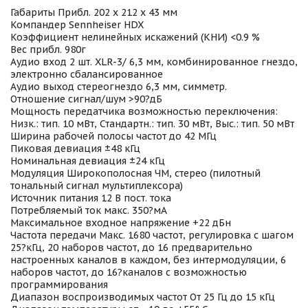
Габариты Прибл. 202 x 212 x 43 мм
Компандер Sennheiser HDX
Коэффициент нелинейных искажений (КНИ) <0.9 %
Вес прибл. 980г
Аудио вход 2 шт. XLR-3/ 6,3 мм, комбинированное гнездо,
электронно сбалансированное
Аудио выход стереогнездо 6,3 мм, симметр.
Отношение сигнал/шум >90?дБ
Мощность передатчика возможностью переключения:
Низк.: тип. 10 мВт, Стандартн.: тип. 30 мВт, Выс.: тип. 50 мВт
Ширина рабочей полосы частот до 42 МГц
Пиковая девиация ±48 кГц
Номинальная девиация ±24 кГц
Модуляция Широкополосная ЧМ, стерео (пилотный
тональный сигнал мультиплексора)
Источник питания 12 В пост. тока
Потребляемый ток макс. 350?мА
Максимальное входное напряжение +22 дБн
Частота передачи Макс. 1680 частот, регулировка с шагом
25?кГц, 20 наборов частот, до 16 предварительно
настроенных каналов в каждом, без интермодуляции, 6
наборов частот, до 16?каналов с возможностью
программирования
Диапазон воспроизводимых частот От 25 Гц до 15 кГц