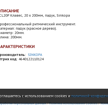
ОПИСАНИЕ
CL20P Клавес, 20 х 200мм, падук, Sinkopa
рофессиональный ритмический инструмент.
атериал: падук (красное дерево).
иаметр: 20мм.
лина: 200мм.
ХАРАКТЕРИСТИКИ
роизводитель
:
SINKOPA
трих код
:
4640122110124
соглашаетесь с использованием cookies и
политикой конфиден
бработки персональных данных
/
Политика использования Сookies
/
Усло