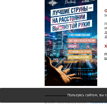
S
П
М
Д
Д
П
Ш
Пользуясь сайтом, вы 
© 1999 - 2026 Shamray Guitars /
Политика о