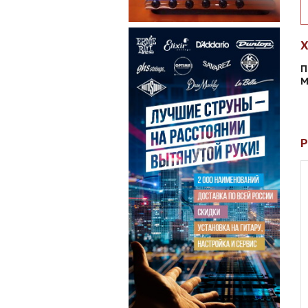
П
М
Р