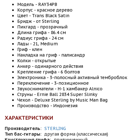
Модель - RAY34PB
Корпус - красное дерево
Цвет - Trans Black Satin
Бридж - от Sterling
Пикгард - прозрачный
Длина грифа - 86.4 см
Радиус грифа - 24 см
Лады - 21, Medium
Гриф - клен
Накладка на гриф - палисандр
Колки - открытые
Анкер - одинарного действия
Крепление грифа - 6 болтов
Электроника - 3-полосный активный темброблок
Переключение - 3-позиционное
Звукосниматели - H-1 хамбакер Alnico
Струны - Ernie Ball 2834 Super Slinky
Чехол - Deluxe Sterling by Music Man Bag
Производство - Индонезия
ХАРАКТЕРИСТИКИ
Производитель
:
STERLING
Тип бас-гитары
:
другая форма (классическая)
Конструкция грифа
:
привинченный