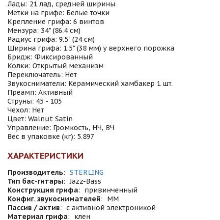
Лады: 21 лад, средней ширины
Метки на грифе: Белые точки
Крепление грифа: 6 винтов
Мензура: 34" (86.4 см)
Радиус грифа: 9.5" (24 см)
Ширина грифа: 1.5" (38 мм) у верхнего порожка
Бридж: Фиксированный
Колки: Открытый механизм
Переключатель: Нет
Звукосниматели: Керамический хамбакер 1 шт.
Преамп: Активный
Струны: 45 - 105
Чехол: Нет
Цвет: Walnut Satin
Управление: Громкость, НЧ, ВЧ
Вес в упаковке (кг): 5.897
ХАРАКТЕРИСТИКИ
Производитель
:
STERLING
Тип бас-гитары
:
Jazz-Bass
Конструкция грифа
:
привинченный
Конфиг. звукоснимателей
:
MM
Пассив / актив
:
с активной электроникой
Материал грифа
:
клен