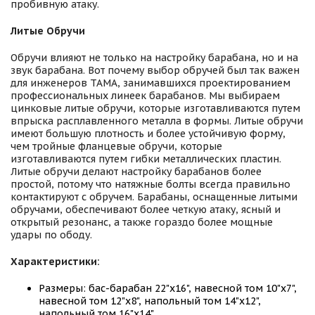
пробивную атаку.
Литые Обручи
Обручи влияют не только на настройку барабана, но и на
звук барабана. Вот почему выбор обручей был так важен
для инженеров ТАМА, занимавшихся проектированием
профессиональных линеек барабанов. Мы выбираем
цинковые литые обручи, которые изготавливаются путем
впрыска расплавленного металла в формы. Литые обручи
имеют большую плотность и более устойчивую форму,
чем тройные фланцевые обручи, которые
изготавливаются путем гибки металлических пластин.
Литые обручи делают настройку барабанов более
простой, потому что натяжные болты всегда правильно
контактируют с обручем. Барабаны, оснащенные литыми
обручами, обеспечивают более четкую атаку, ясный и
открытый резонанс, а также гораздо более мощные
удары по ободу.
Характеристики:
Размеры: бас-барабан 22"x16", навесной том 10"x7",
навесной том 12"x8", напольный том 14"x12",
напольный том 16"x14"