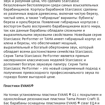
звук и разумная цена, что сделало Starclassic
безусловным бестселлером среди самых взыскательных
барабанщиков. Корпусы барабанов Starclassic сделаны
из различных видов древесины, включая чистую березу,
чистый клен, а также "гибридные" варианты: бубинга/
береза и орех/береза. Появление гибридных корпусов с
восторгом было воспринято барабанщиками всего мира,
так как данные барабаны обладали сложными и
выразительными звуковыми свойствами. Новейшая серия
Starclassic Performer от TAMA имеет гибридный корпус из
клена и березы, что обеспечивает мощный,
выразительный и богатый обертонами звук, который
обладает всеми достоинствами семейства Starclassic.
Серия Tama Starclassic Performer является прямым
наследником классических моделей Starclassic и
дополняет богатую звуковую палитру. Серия Tama
Starclassic Performer – это новый современный подход к
получению превосходного профессионального звука по
гораздо более выгодной цене.
Пластики EVANS®
На томах установлены пластики EVANS ® G1 с покрытием и
однослойные резонансные пластики Tama Power Craft II.
Бас барабаны оснащены пластиками EVANS ® clear EQ4 и