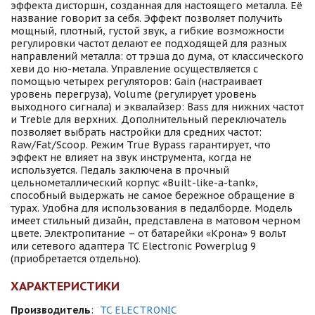
эффекта дисторшн, созданная для настоящего металла. Её
название говорит за себя. Эффект позволяет получить
мощный, плотный, густой звук, а гибкие возможности
регулировки частот делают ее подходящей для разных
направлений металла: от трэша до дума, от классического
хеви до ню-метала. Управление осуществляется с
помощью четырех регуляторов: Gain (настраивает
уровень перегруза), Volume (регулирует уровень
выходного сигнала) и эквалайзер: Bass для нижних частот
и Treble для верхних. Дополнительный переключатель
позволяет выбрать настройки для средних частот:
Raw/Fat/Scoop. Режим True Bypass гарантирует, что
эффект не влияет на звук инструмента, когда не
используется. Педаль заключена в прочный
цельнометаллический корпус «Built-like-a-tank»,
способный выдержать не самое бережное обращение в
турах. Удобна для использования в педалборде. Модель
имеет стильный дизайн, представлена в матовом черном
цвете. Электропитание – от батарейки «Крона» 9 вольт
или сетевого адаптера TC Electronic Powerplug 9
(приобретается отдельно).
ХАРАКТЕРИСТИКИ
Производитель
:
TC ELECTRONIC