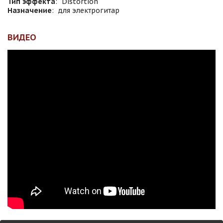
Тип эффекта
:
Distortion
Назначение
:
для электрогитар
ВИДЕО