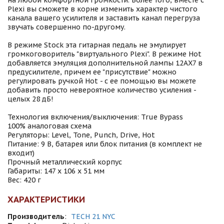
на любой комфортной громкости. Более того, вместе с
Plexi вы сможете в корне изменить характер чистого
канала вашего усилителя и заставить канал перегруза
звучать совершенно по-другому.
В режиме Stock эта гитарная педаль не эмулирует
громкоговоритель "виртуального Plexi". В режиме Hot
добавляется эмуляция дополнительной лампы 12AX7 в
предусилителе, причем ее "присутствие" можно
регулировать ручкой Hot - с ее помощью вы можете
добавить просто невероятное количество усиления -
целых 28 дБ!
Технология включения/выключения: True Bypass
100% аналоговая схема
Регуляторы: Level, Tone, Punch, Drive, Hot
Питание: 9 В, батарея или блок питания (в комплект не
входит)
Прочный металлический корпус
Габариты: 147 х 106 х 51 мм
Вес: 420 г
ХАРАКТЕРИСТИКИ
Производитель
:
TECH 21 NYC