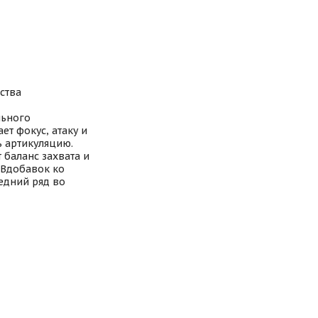
ства
льного
т фокус, атаку и
ь артикуляцию.
 баланс захвата и
 Вдобавок ко
едний ряд во