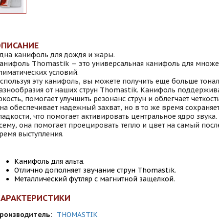
ОПИСАНИЕ
дна канифоль для дождя и жары.
анифоль Thomastik — это универсальная канифоль для множе
лиматических условий.
спользуя эту канифоль, вы можете получить еще больше тона
азнообразия от наших струн Thomastik. Канифоль поддерживае
ркость, помогает улучшить резонанс струн и облегчает четкост
на обеспечивает надежный захват, но в то же время сохраняет
ладкости, что помогает активировать центральное ядро звука.
сему, она помогает проецировать тепло и цвет на самый посл
ремя выступления.
Канифоль для альта.
Отлично дополняет звучание струн Thomastik.
Металлический футляр с магнитной защелкой.
ХАРАКТЕРИСТИКИ
роизводитель
:
THOMASTIK