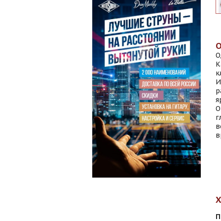
О
К
к
И
р
я
О
г
в
в
П