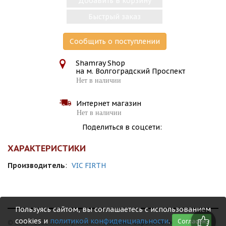
Добавить в корзину
Быстрый заказ
Сообщить о поступлении
Shamray Shop
на м. Волгоградский Проспект
Нет в наличии
Интернет магазин
Нет в наличии
Поделиться в соцсети:
ХАРАКТЕРИСТИКИ
Производитель
:
VIC FIRTH
Пользуясь сайтом, вы соглашаетесь с использованием
cookies и
политикой конфиденциальности
.
Согласен
© 1999 - 2026 Shamray Guitars /
Политика обработки персональных