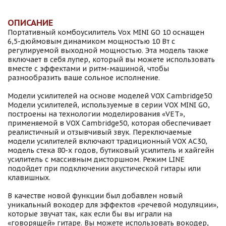
ОПИСАНИЕ
Портативный комбоусилитель Vox MINI GO 10 оснащен
6,5-дюймовым динамиком мощностью 10 Вт с
регулируемой выходной мощностью. Эта модель также
включает в себя лупер, который вы можете использовать
вместе с эффектами и ритм-машиной, чтобы
разнообразить ваше сольное исполнение.
Модели усилителей на основе моделей VOX Cambridge50
Модели усилителей, используемые в серии VOX MINI GO,
построены на технологии моделирования «VET»,
применяемой в VOX Cambridge50, которая обеспечивает
реалистичный и отзывчивый звук. Переключаемые
модели усилителей включают традиционный VOX AC30,
модель стека 80-х годов, бутиковый усилитель и хайгейн
усилитель с массивным дисторшном. Режим LINE
подойдет при подключении акустической гитары или
клавишных.
В качестве новой функции был добавлен новый
уникальный вокодер для эффектов «речевой модуляции»,
которые звучат так, как если бы вы играли на
«говорящей» гитаре. Вы можете использовать вокодер,