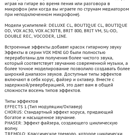
играя на гитаре во время пения или разговора в
микрофон (или когда вы играете по струнам медиатором
при неподключенном микрофоне).
Модели усилителей: DELUXE CL, BOUTIQUE CL, BOUTIQUE
OD, VOX AC30, VOX AC30TB, BRIT 800, BRIT VM, SL-OD,
DOUBLE REC, VOCODER, LINE.
Встроенные эффекты добавят красок гитарному звуку
Эффекты в серии VOX MINI GO были полностью
переработаны для получения более чистого звука,
который соответствует звучанию современной музыки, а
более точное моделирование позволило создавать более
широкий диапазон звуков. Доступные типы эффектов
включают в себя хорус, файзер и октавер. Вместе с
задержкой/реверберацией, это дает вам в общей
сложности восемь типов эффектов.
Типы эффектов
EFFECTS 1 (Тип модуляции/Октавер)
CHORUS: Стандартный эффект хоруса, придающий
богатое и насыщенное звучание.
PHASER: Эффект файзера, создающего циклическую
волну.
TREMOLO: Классическое тремоло, которое циклически