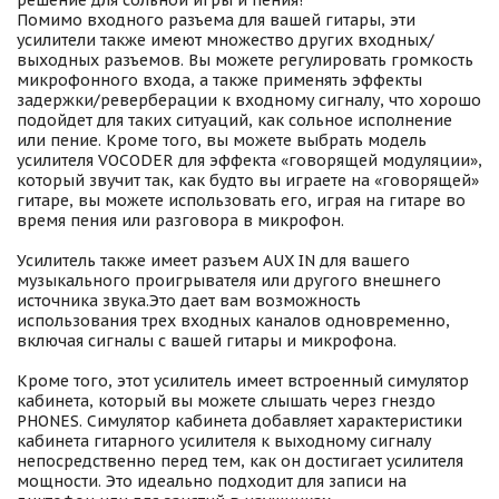
решение для сольной игры и пения!
Помимо входного разъема для вашей гитары, эти
усилители также имеют множество других входных/
выходных разъемов. Вы можете регулировать громкость
микрофонного входа, а также применять эффекты
задержки/реверберации к входному сигналу, что хорошо
подойдет для таких ситуаций, как сольное исполнение
или пение. Кроме того, вы можете выбрать модель
усилителя VOCODER для эффекта «говорящей модуляции»,
который звучит так, как будто вы играете на «говорящей»
гитаре, вы можете использовать его, играя на гитаре во
время пения или разговора в микрофон.
Усилитель также имеет разъем AUX IN для вашего
музыкального проигрывателя или другого внешнего
источника звука.Это дает вам возможность
использования трех входных каналов одновременно,
включая сигналы с вашей гитары и микрофона.
Кроме того, этот усилитель имеет встроенный симулятор
кабинета, который вы можете слышать через гнездо
PHONES. Симулятор кабинета добавляет характеристики
кабинета гитарного усилителя к выходному сигналу
непосредственно перед тем, как он достигает усилителя
мощности. Это идеально подходит для записи на