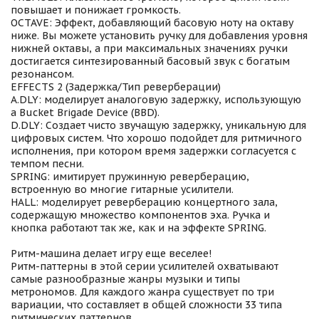
повышает и понижает громкость.
OCTAVE: Эффект, добавляющий басовую ноту на октаву
ниже. Вы можете установить ручку для добавления уровня
нижней октавы, а при максимальных значениях ручки
достигается синтезированный басовый звук с богатым
резонансом.
EFFECTS 2 (Задержка/Тип реверберации)
A.DLY: моделирует аналоговую задержку, использующую
a Bucket Brigade Device (BBD).
D.DLY: Создает чисто звучащую задержку, уникальную для
цифровых систем. Что хорошо подойдет для ритмичного
исполнения, при котором время задержки согласуется с
темпом песни.
SPRING: имитирует пружинную реверберацию,
встроенную во многие гитарные усилители.
HALL: моделирует реверберацию концертного зала,
содержащую множество компонентов эха. Ручка и
кнопка работают так же, как и на эффекте SPRING.
Ритм-машина делает игру еще веселее!
Ритм-паттерны в этой серии усилителей охватывают
самые разнообразные жанры музыки и типы
метрономов. Для каждого жанра существует по три
вариации, что составляет в общей сложности 33 типа
ритмических паттернов.