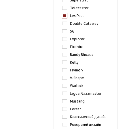
Superstrat
Telecaster
Les Paul
Double Cutaway
SG
Explorer
Firebird
Randy Rhoads
Kelly
Flying V
V-Shape
Warlock
Jaguar/Jazzmaster
Mustang
Forest
Классический дизайн
Рокерский дизайн