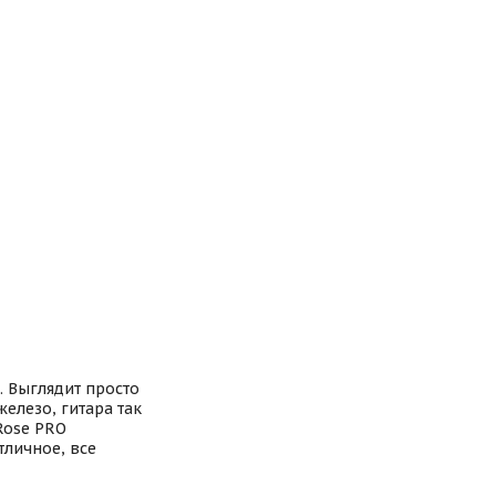
. Выглядит просто
железо, гитара так
Rose PRO
тличное, все