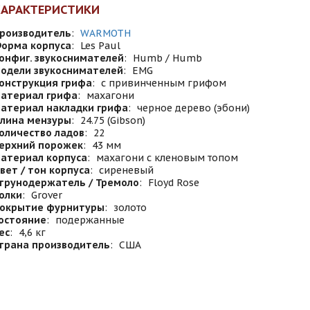
ХАРАКТЕРИСТИКИ
роизводитель
:
WARMOTH
орма корпуса
:
Les Paul
онфиг. звукоснимателей
:
Humb / Humb
одели звукоснимателей
:
EMG
онструкция грифа
:
с привинченным грифом
атериал грифа
:
махагони
атериал накладки грифа
:
черное дерево (эбони)
лина мензуры
:
24.75 (Gibson)
оличество ладов
:
22
ерхний порожек
:
43 мм
атериал корпуса
:
махагони с кленовым топом
вет / тон корпуса
:
сиреневый
трунодержатель / Тремоло
:
Floyd Rose
олки
:
Grover
окрытие фурнитуры
:
золото
остояние
:
подержанные
ес
:
4,6 кг
трана производитель
:
США