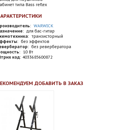
абинет типа Bass reflex
ХАРАКТЕРИСТИКИ
роизводитель
:
WARWICK
азначение
:
для бас-гитар
хемотехника
:
транзисторный
ффекты
:
без эффектов
евербератор
:
без ревербератора
ощность
:
10 Вт
трих код
:
4033685600872
ЕКОМЕНДУЕМ ДОБАВИТЬ В ЗАКАЗ