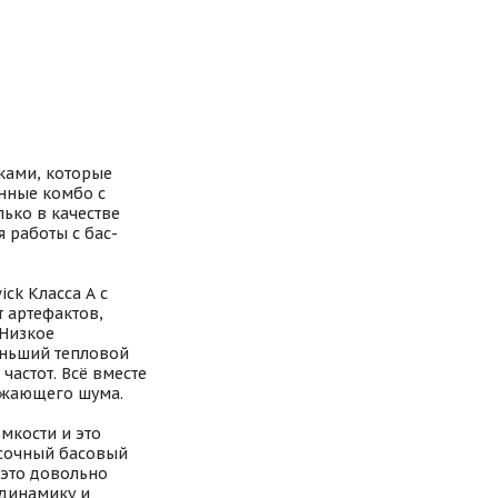
ками, которые
онные комбо с
ько в качестве
 работы с бас-
ck Класса А с
 артефактов,
 Низкое
еньший тепловой
частот. Всё вместе
ражающего шума.
мкости и это
 сочный басовый
 это довольно
 динамику и