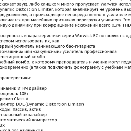
скажает звук), либо слишком много пропускает. Warwick испо
ynamic Distortion Limiter, которая анализирует не уровень в
редусилителя, а происходящее непосредственно в усилителе 
ключается при малейших признаках перегрузки усилителя. Это
ивую динамику при коэффициенте искажений всего 0.3% THD
оступность и характеристики серии Warwick BC позволяют с 
спехом использовать их, как
ервый усилитель начинающего бас-гитариста
домашний» или «закулисный» усилитель профессионала
епетиционный комбо
чебный комбо, к которому преподаватель и ученик могут под
дновременно (а также подключить фонограмму с учебным ма
арактеристики:
инамик 8” НЧ драйвер
ощность 10Вт
реамп Class A
имитер DDL (Dynamic Distortion Limiter)
ходы: пассив, актив
-полосный эквалайзер
втоматический компрессор
ux
ыход для наушников