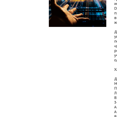
и
D
п
в
ж
Д
у
п
«
р
у
о
Х
Д
М
П
Л
В
3
А
А
В