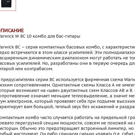
ОПИСАНИЕ
arwick W BC 10 комбо для бас-гитары
arwick BC – серия компактных басовых комбо, с характеристи
едко встречаются в этом классе усилителей. Эти полнодиапаз
асширенным динамическим диапазоном могут работать не тол
асовых усилителей. Но, разработаны они в первую очередь для
итарой или контрабасом.
 предусилителях серии BC используется фирменная схема Warwi
изким сопротивлением. Однотактные схемы Класса А не имеют
оторые возникают на «шве» двухтактных схем Классов АB и В.
опротивление означает меньшее тепловыделение, а значит м
ум электронов, который проявляет себя при подъеме высоких 
арантирует вам большой, теплый звук без искажений и разд
омпактным комбо часто случается работать на предельной гро
ревато перегрузкой секции мощности, совсем не похожей на
исторшн. Обычно это предотвращает встроенный лимитер, но
рубый инструмент. Он либо слишком сильно «давит» (т.е. губит