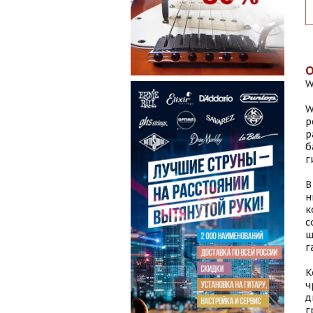
W
W
р
р
б
г
В
н
к
с
ш
г
К
ч
д
г