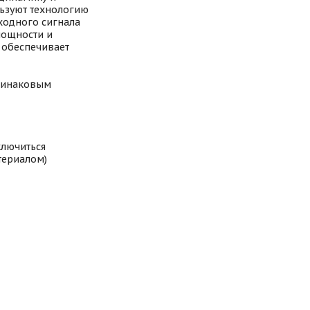
льзуют технологию
ыходного сигнала
мощности и
 обеспечивает
одинаковым
ключиться
териалом)