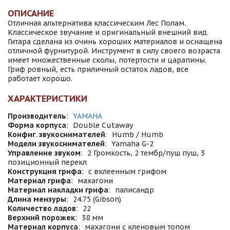
ОПИСАНИЕ
Отличная альтернатива классическим Лес Полам.
Классическое звучание и оригинальный внешний вид.
Гитара сделана из очинь хороших материалов и оснащена
отличной фурнитурой. Инструмент в силу своего возраста
имеет множественные сколы, потертости и царапины.
Гриф ровный, есть приличный остаток ладов, все
работает хорошо.
ХАРАКТЕРИСТИКИ
Производитель
:
YAMAHA
Форма корпуса
:
Double Cutaway
Конфиг. звукоснимателей
:
Humb / Humb
Модели звукоснимателей
:
Yamaha G-2
Управление звуком
:
2 Громкость, 2 тембр/пуш пуш, 3
позиционный перекл
Конструкция грифа
:
с вклеенным грифом
Материал грифа
:
махагони
Материал накладки грифа
:
палисандр
Длина мензуры
:
24.75 (Gibson)
Количество ладов
:
22
Верхний порожек
:
38 мм
Материал корпуса
:
махагони с кленовым топом