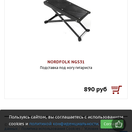
NORDFOLK NGS31
Подставка под ногу гитариста
890 руб
Пользуясь сайтом, вы соглашаетесь с использованием
cookies и
политикой конфиденциальности
.
Согласен
© 1999 - 2026 Shamray Guitars /
Политика обработки персональных
данных
/
Политика использования Сookies
/
Условия обслуживания