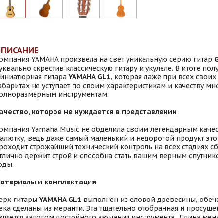
ОПИСАНИЕ
омпания YAMAHA произвела на свет уникальную серию гитар
G
уквально скрестив классическую гитару и укулеле. В итоге пол
иниатюрная гитара
YAMAHA GL1
, которая даже при всех свои
абаритах не уступает по своим характеристикам и качеству м
олноразмерным инструментам.
ачество, которое не нуждается в представлении
омпания Yamaha Music не обделила своим легендарным качес
алютку, ведь даже самый маленький и недорогой продукт эт
роходит строжайший технический контроль на всех стадиях сб
тлично держит строй и способна стать вашим верным спутник
оды.
атериалы и комплектация
ерх гитары
YAMAHA GL1
выполнен из еловой древесины, обеч
ека сделаны из меранти. Эта тщательно отобранная и просуш
вляется залогом достойного звучания инструмента. Длина мен