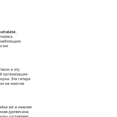
uitalele
,
училась
х небольших
ногим
твом и эту
ой организации
орки. Эта гитара
ом на многие
айка же и нижняя
енная древесина
зуры составляет