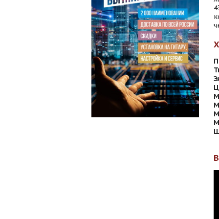
4
к
ч
П
Т
Э
Ц
М
М
М
М
Ш