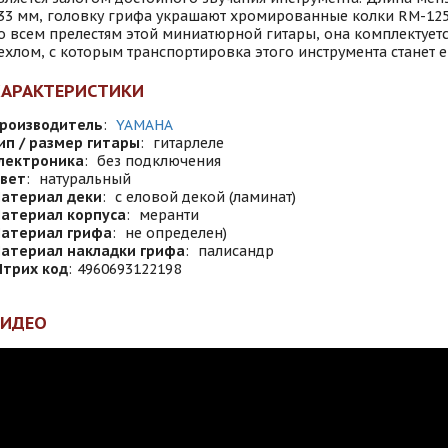
33 мм, головку грифа украшают хромированные колки RM-125
о всем прелестям этой миниатюрной гитары, она комплектует
ехлом, с которым транспортировка этого инструмента станет 
ХАРАКТЕРИСТИКИ
роизводитель
:
YAMAHA
ип / размер гитары
:
гитарлеле
лектроника
:
без подключения
вет
:
натуральный
атериал деки
:
с еловой декой (ламинат)
атериал корпуса
:
меранти
атериал грифа
:
не определен)
атериал накладки грифа
:
палисандр
трих код
:
4960693122198
ВИДЕО