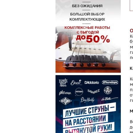
К
б
м
г
п
К
К
м
п
о
г
М
В
д
я