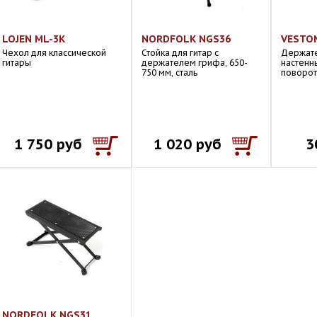
LOJEN ML-3К
NORDFOLK NGS36
VESTO
Чехол для классической
Стойка для гитар с
Держате
гитары
держателем грифа, 650-
настенн
750 мм, сталь
поворо
1 750 руб
1 020 руб
3
NORDFOLK NGS31