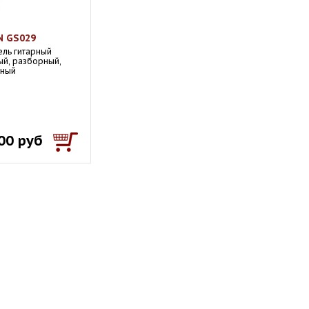
N GS029
ль гитарный
ый, разборный,
тный
00 руб