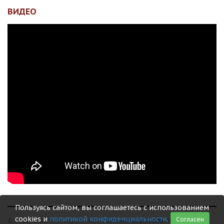
ВИДЕО
Пользуясь сайтом, вы соглашаетесь с использованием
cookies и
политикой конфиденциальности
.
Согласен
© 1999 - 2026 Shamray Guitars /
Политика обработки персональных