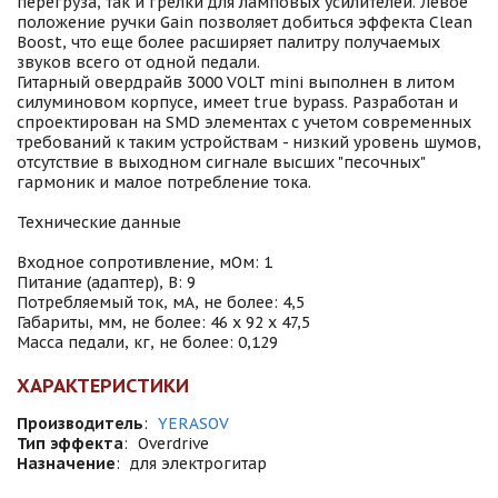
перегруза, так и грелки для ламповых усилителей. Левое
положение ручки Gain позволяет добиться эффекта Clean
Boost, что еще более расширяет палитру получаемых
звуков всего от одной педали.
Гитарный овердрайв 3000 VOLT mini выполнен в литом
силуминовом корпусе, имеет true bypass. Разработан и
спроектирован на SMD элементах с учетом современных
требований к таким устройствам - низкий уровень шумов,
отсутствие в выходном сигнале высших "песочных"
гармоник и малое потребление тока.
Технические данные
Входное сопротивление, мОм: 1
Питание (адаптер), В: 9
Потребляемый ток, мА, не более: 4,5
Габариты, мм, не более: 46 х 92 х 47,5
Масса педали, кг, не более: 0,129
ХАРАКТЕРИСТИКИ
Производитель
:
YERASOV
Тип эффекта
:
Overdrive
Назначение
:
для электрогитар