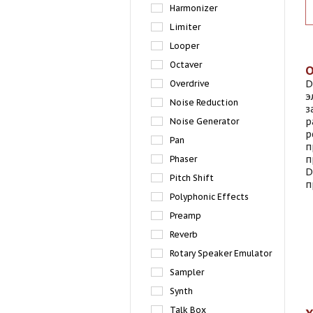
Harmonizer
Limiter
Looper
Octaver
D
Overdrive
э
Noise Reduction
з
р
Noise Generator
р
Pan
п
п
Phaser
D
Pitch Shift
п
Polyphonic Effects
Preamp
Reverb
Rotary Speaker Emulator
Sampler
Synth
Talk Box