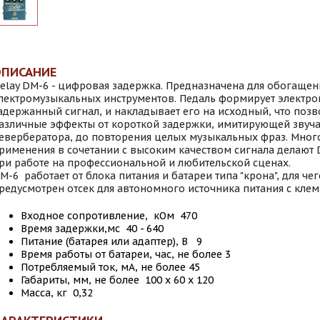
ОПИСАНИЕ
elay DM-6 - цифровая задержка. Предназначена для обогащен
лектромузыкальных инструментов. Педаль формирует электр
адержанный сигнал, и накладывает его на исходный, что позв
азличные эффекты от короткой задержки, имитирующей звуч
евербератора, до повторения целых музыкальных фраз. Мног
рименения в сочетании с высоким качеством сигнала делают
ри работе на профессиональной и любительской сценах.
M-6 работает от блока питания и батареи типа "крона", для че
редусмотрен отсек для автономного источника питания с клем
Входное сопротивление, кОм 470
Время задержки,мс 40 - 640
Питание (батарея или адаптер), В 9
Время работы от батареи, час, не более 3
Потребляемый ток, мA, не более 45
Габариты, мм, не более 100 х 60 х 120
Масса, кг 0,32