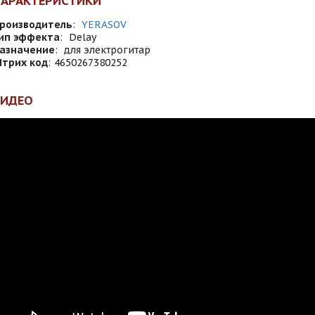
ХАРАКТЕРИСТИКИ
роизводитель
:
YERASOV
ип эффекта
:
Delay
азначение
:
для электрогитар
трих код
:
4650267380252
ВИДЕО