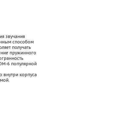
ия звучания
онным способом
оляет получать
ание пружинного
огранность
 DM-6 популярной
го внутри корпуса
мой.