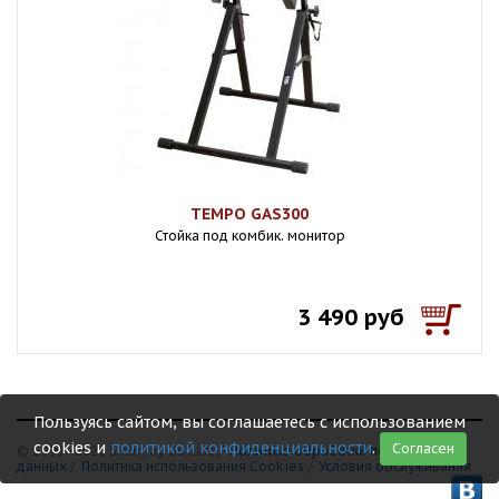
TEMPO GAS300
Стойка под комбик. монитор
3 490 руб
Пользуясь сайтом, вы соглашаетесь с использованием
cookies и
политикой конфиденциальности
.
Согласен
© 1999 - 2026 Shamray Guitars /
Политика обработки персональных
данных
/
Политика использования Сookies
/
Условия обслуживания