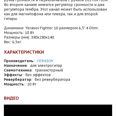
ручка громкости и переключатель с ручкой DISTORTION.
Во втором канале имеются регулятор громкости и два
регулятора тембра. Этот канал может быть использован
как для магнитофона или плеера, так и для второй
гитары.
Динамики: Yerasov Fighter 10 размером 6,5" 4 Ohm.
Мощность: 10 Вт.
Размеры (мм): 380х280х140.
Вес: 6,5кг.
ХАРАКТЕРИСТИКИ
Производитель
:
YERASOV
Назначение
:
для электрогитар
Схемотехника
:
транзисторный
Эффекты
:
без эффектов
Ревербератор
:
без ревербератора
Мощность
:
10 Вт
ВИДЕО