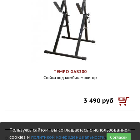
TEMPO GAS300
Стойка под комбик. монитор
3 490 руб
Пользуясь сайтом, вы соглашаетесь с использованием
cookies и
политикой конфиденциальности
.
Согласен
© 1999 - 2026 Shamray Guitars /
Политика обработки персональных