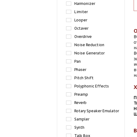
Harmonizer
Limiter
Looper
Octaver
B
Overdrive
о
Noise Reduction
н
B
Noise Generator
э
Pan
и
в
Phaser
н
Pitch Shift
Polyphonic Effects
Preamp
П
Reverb
Т
Н
Rotary Speaker Emulator
Ш
Sampler
Synth
Talk Box