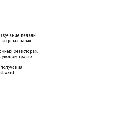
 звучание педали
 экстремальных
очных резисторах,
звуковом тракте
 получения
lboard.