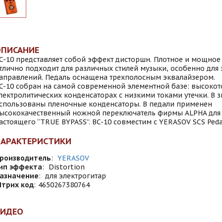
ОПИСАНИЕ
C-10 представляет собой эффект дисторшн. Плотное и мощное
тлично подходит для различных стилей музыки, особенно для
аправлений. Педаль оснащена трехполосным эквалайзером.
C-10 собран на самой современной элементной базе: высокот
лектролитических конденсаторах с низкими токами утечки. В 
спользованы пленочные конденсаторы. В педали применен
ысококачественный ножной переключатель фирмы АLPHA для
астоящего “TRUE BYPASS”. BC-10 совместим с YERASOV SCS Peda
ХАРАКТЕРИСТИКИ
роизводитель
:
YERASOV
ип эффекта
:
Distortion
азначение
:
для электрогитар
трих код
:
4650267380764
ВИДЕО