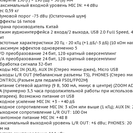
абариты 150 (Г) × 190 (Ш) × 50 (В) мм
аксимальный входной уровень MIC IN: +4 dBu
ес 0,59 кг
умовой порог -75 dBu (Остаточный шум)
ффекты 16 типов
трана производитель Китай
ежим аудиоинтерфейса 2 входа/2 выхода, USB 2.0 Full Speed, 44
ит
астотные характеристики 20 Гц - 20 кГц (+1 дБ/-3 дБ) (10 кОм на
аксимум эффектов одновременно 5
/D преобразование 24 бит, 128-кратный оверсемплинг
/А преобразование 24 бит, 128-кратный оверсемплинг
бработка сигнала 32-бит
ходы MIC IN (XLR), AUX IN (Стерео мини-джек), Micro USB
ыходы L/R OUT (Небалансные разъемы TS), PHONES (Стерео ми
ONTROL (Разъем для педалей FS01/FP02M)
итание Сетевой адаптер (9 В, 500 мА, минус в центре) (ZOOM AD
A (примерно 3,5 часа продолжительной работы при использо
атареек). Возможно питание от USB
ходное усиление MIC IN: +3 - +40 дБ
ходное сопротивление MIC IN: 3 кОм или выше (1 кГц); AUX IN: 
ыходное сопротивление L/R OUT: 100 Ом
антомное питание MIC IN: +48 В
аксимальный выходной уровень L/R OUT: +6 dBu; PHONES: 20 м
м на