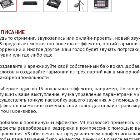
ОПИСАНИЕ
удь то стриминг, звукозапись или онлайн-проекты, новый зв
3 предлагает множество полезных эффектов, опций гармониз
оррекции и многое другое. Ваш голос будет звучать потрясающ
тудии или где-либо еще.
оздавайте и аранжируйте свой собственный бэк-вокал. Добав
олосов и создавайте гармонии из трех партий как в минорной,
ажорной тональности.
ыберите один из 16 вокальных эффектов, например, Unison ил
лучшить ваше выступление. Ручка управления параметрами V3
существлять тонкую настройку вашего звучания. А с помощью
ффектов вы можете изменять свой голос для онлайн-трансляц
 YouTube-видео.
добавок к продвинутым эффектам, V3 позволяет применять к
ффекты реверберации, задержки и компрессии с помощью в
правления. V3 обеспечит вас предусилителем профессионально
тобы ваше звучание было на высоте. Функция Enhance автома