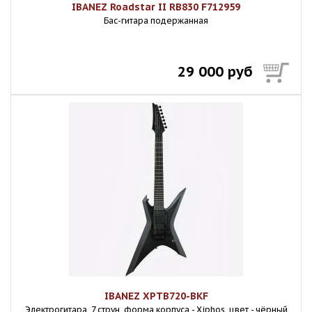
IBANEZ Roadstar II RB830 F712959
Бас-гитара подержанная
29 000 руб
IBANEZ XPTB720-BKF
Электрогитара, 7 струн, форма корпуса - Xiphos, цвет - чёрный