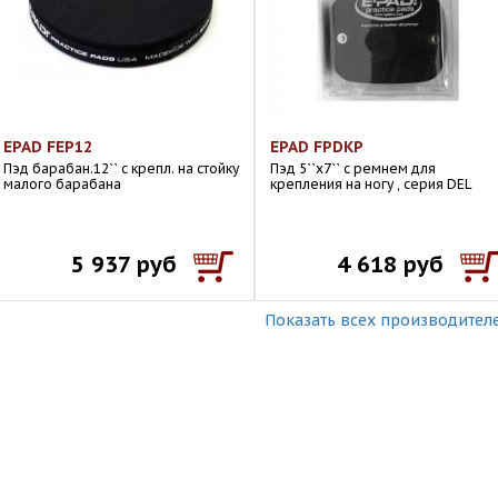
EPAD FEP12
EPAD FPDKP
Пэд барабан.12`` с крепл. на стойку
Пэд 5``х7`` с ремнем для
малого барабана
крепления на ногу , серия DEL
5 937 руб
4 618 руб
Показать всех производител