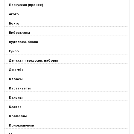
Перкуссия (прочее)
Агого
Бонго
Вибраслэпы
Вудблоки, блоки
Гуиро
Детская перкуссия, наборы
Джембе
Кабасы
Кастаньеты
Кахоны
Клавес
Ковбеллы
Колокольчики