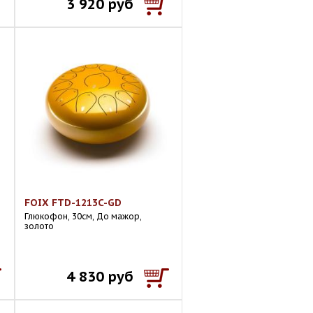
3 920 руб
FOIX FTD-1213C-GD
Глюкофон, 30см, До мажор,
золото
4 830 руб