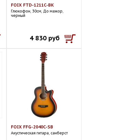
FOIX FTD-1211C-BK
Глюкофон, 30см, До мажор,
черный
4 830 руб
FOIX FFG-2040C-SB
Акустическая гитара, санберст