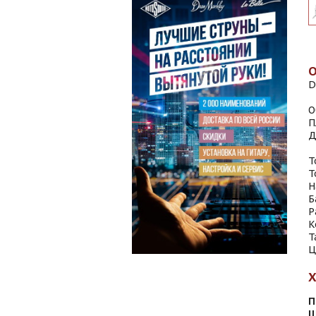
D
О
П
Д
Т
Т
Н
Б
Р
К
Т
Ц
П
Ш