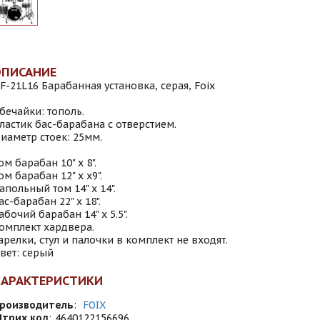
ОПИСАНИЕ
F-21L16 Барабанная установка, серая, Foix
бечайки: тополь.
ластик бас-барабана с отверстием.
иаметр стоек: 25мм.
ом барабан 10" x 8".
ом барабан 12" x x9".
апольный том 14" x 14".
ас-барабан 22" x 18".
абочий барабан 14" x 5.5".
омплект хардвера.
арелки, стул и палочки в комплект не входят.
вет: серый
ХАРАКТЕРИСТИКИ
роизводитель
:
FOIX
трих код
:
4640122156696