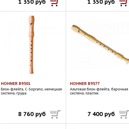
1 350 руб
1 350 руб
HOHNER B9501
HOHNER B9577
Блок-флейта, С-Soprano, немецкая
Альтовая блок-флейта, барочная
система, груша
система, пластик
8 760 руб
7 400 руб