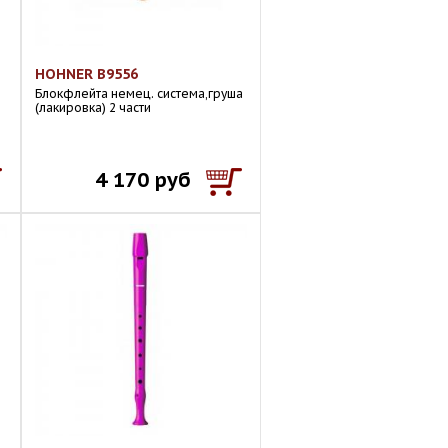
HOHNER B9556
Блокфлейта немец. система,груша
(лакировка) 2 части
4 170 руб