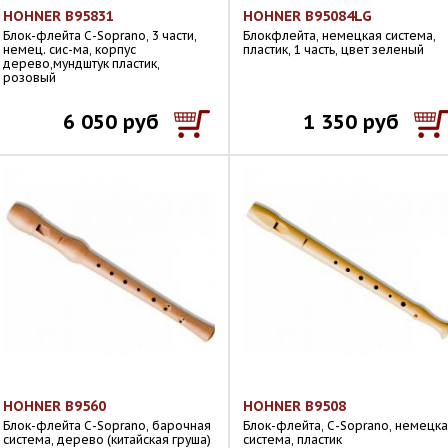
HOHNER B95831
HOHNER B95084LG
Блок-флейта С-Soprano, 3 части,
Блокфлейта, немецкая система,
немец. сис-ма, корпус
пластик, 1 часть, цвет зеленый
дерево,мундштук пластик,
розовый
6 050 руб
1 350 руб
HOHNER B9560
HOHNER B9508
Блок-флейта С-Soprano, барочная
Блок-флейта, С-Soprano, немецк
система, дерево (китайская груша)
система, пластик