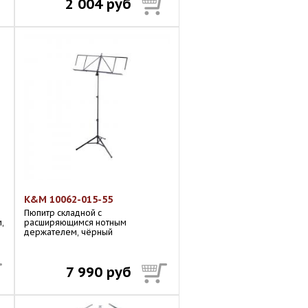
2 004 руб
K&M 10062-015-55
Пюпитр складной с
,
расширяющимся нотным
держателем, чёрный
7 990 руб