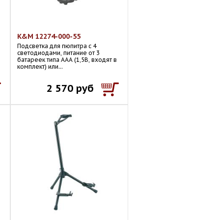
K&M 12274-000-55
Подсветка для пюпитра с 4
светодиодами, питание от 3
батареек типа ААА (1,5В, входят в
комплект) или...
2 570 руб