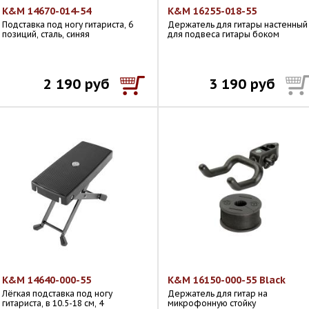
K&M 14670-014-54
K&M 16255-018-55
Подставка под ногу гитариста, 6
Держатель для гитары настенный
позиций, сталь, синяя
для подвеса гитары боком
2 190 руб
3 190 руб
K&M 14640-000-55
K&M 16150-000-55 Black
Лёгкая подставка под ногу
Держатель для гитар на
гитариста, в 10.5-18 см, 4
микрофонную стойку